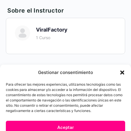
Ejercicio Módulo 4
Estructura de la edición de los vídeos
Sobre el Instructor
Proceso de edición de Reels
ViralFactory
Ritmo y mantener la atención en tu vídeo
1 Curso
Recursos necesarios para tu vídeo
Efectos de Sonido
Gestionar consentimiento
Optimización del vídeo para Redes sociales
Para ofrecer las mejores experiencias, utilizamos tecnologías como las
cookies para almacenar y/o acceder a la información del dispositivo. El
(resolución y exportar)
consentimiento de estas tecnologías nos permitirá procesar datos como
el comportamiento de navegación o las identificaciones únicas en este
sitio. No consentir o retirar el consentimiento, puede afectar
negativamente a ciertas características y funciones.
La Productora y Academia de Creación de contenido
Aceptar