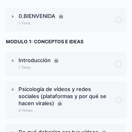
0.BIENVENIDA
1 Tema
Contenido Lección
0% Completado
0/1 Steps
MODULO 1: CONCEPTOS E IDEAS
Bienvenida al curso y primeros pasos
Introducción
1 Tema
Contenido Lección
0% Completado
0/1 Steps
Psicología de vídeos y redes
sociales (plataformas y por qué se
Introducción
hacen virales)
6 Temas
Contenido Lección
0% Completado
0/6 Steps